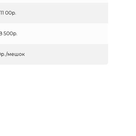
 11 00р.
 8 500р.
0р./мешок