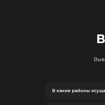
В
Выв
В какие районы осущ