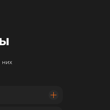
ты
 них