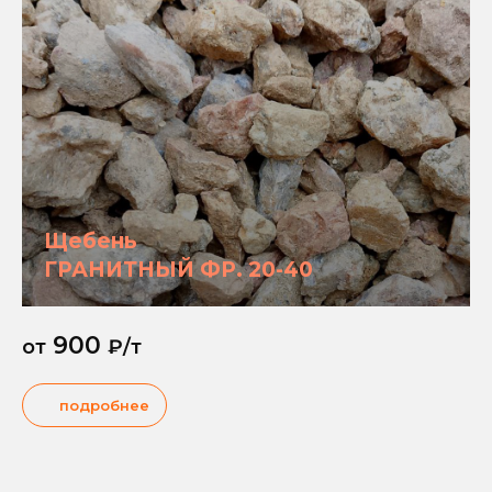
Щебень
ГРАНИТНЫЙ ФР. 20-40
900
от
₽/т
подробнее