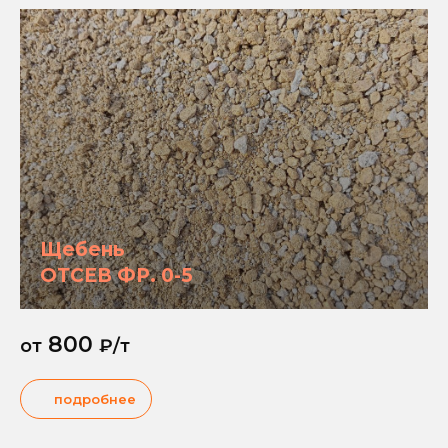
Щебень
ОТСЕВ ФР. 0-5
800
от
₽/т
подробнее